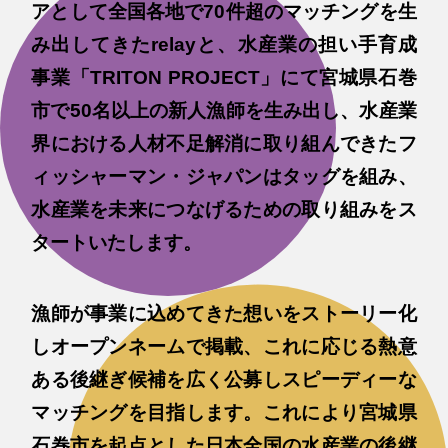
アとして全国各地で70件超のマッチングを生
み出してきたrelayと、水産業の担い手育成
事業「TRITON PROJECT」にて宮城県石巻
市で50名以上の新人漁師を生み出し、水産業
界における人材不足解消に取り組んできたフ
ィッシャーマン・ジャパンはタッグを組み、
水産業を未来につなげるための取り組みをス
タートいたします。
漁師が事業に込めてきた想いをストーリー化
しオープンネームで掲載、これに応じる熱意
ある後継ぎ候補を広く公募しスピーディーな
マッチングを目指します。これにより宮城県
石巻市を起点とした日本全国の水産業の後継