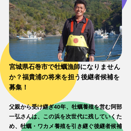
宮城県石巻市で牡蠣漁師になりません
か？福貴浦の将来を担う後継者候補を
募集！
父親から受け継ぎ40年、牡蠣養殖を営む阿部
一弘さんは、この浜を次世代に残していくた
め、牡蠣・ワカメ養殖を引き継ぐ後継者候補