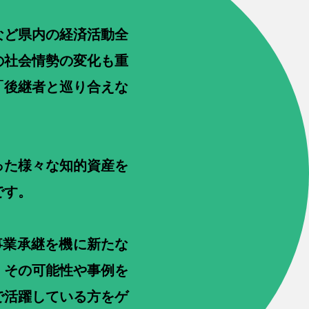
など県内の経済活動全
の社会情勢の変化も重
「後継者と巡り合えな
った様々な知的資産を
です。
、事業承継を機に新たな
、その可能性や事例を
で活躍している方をゲ