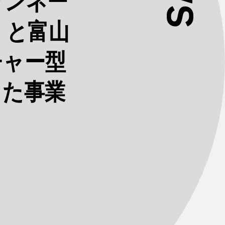
プンネー
」と富山
チャー型
した事業