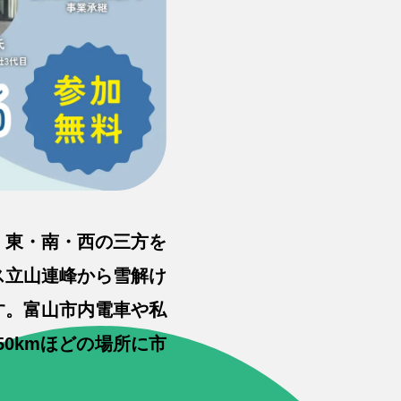
、東・南・西の三方を
ス立山連峰から雪解け
す。富山市内電車や私
0kmほどの場所に市