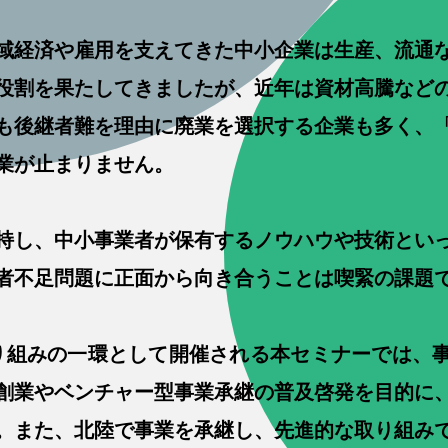
域経済や雇用を支えてきた中小企業は生産、流通
役割を果たしてきましたが、近年は資材高騰など
も後継者難を理由に廃業を選択する企業も多く、
業が止まりません。
持し、中小事業者が保有するノウハウや技術とい
者不足問題に正面から向き合うことは喫緊の課題
県の取り組みの一環として開催される本セミナーでは
創業やベンチャー型事業承継の普及啓発を目的に
。また、北陸で事業を承継し、先進的な取り組み