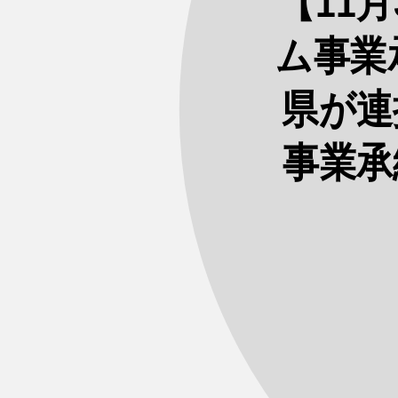
【11
ム事業
県が連
事業承