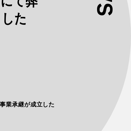
」にて弊
ました
yにて事業承継が成立した