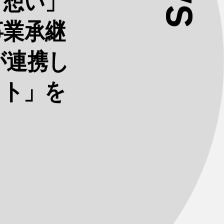
「想い」
事業承継
が連携し
クト」を