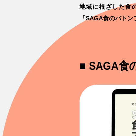
地域に根ざした食の
「SAGA食のバト
■ SAG