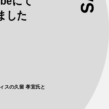
beにて
ました
ィスの久留 孝宜氏と