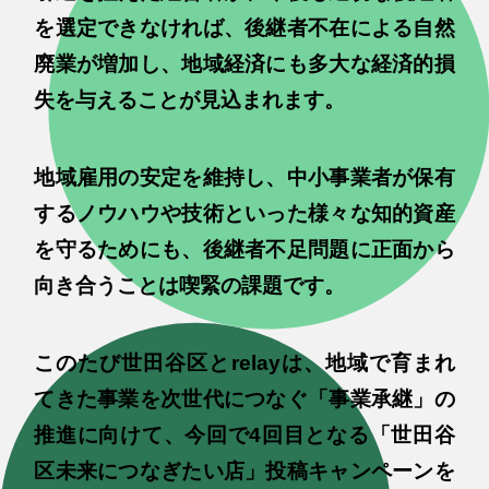
を選定できなければ、後継者不在による自然
廃業が増加し、地域経済にも多大な経済的損
失を与えることが見込まれます。
地域雇用の安定を維持し、中小事業者が保有
するノウハウや技術といった様々な知的資産
を守るためにも、後継者不足問題に正面から
向き合うことは喫緊の課題です。
このたび世田谷区とrelayは、地域で育まれ
てきた事業を次世代につなぐ「事業承継」の
推進に向けて、今回で4回目となる「世田谷
区未来につなぎたい店」投稿キャンペーンを