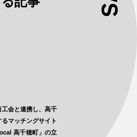
する記事
商工会と連携し、高千
するマッチングサイト
 local 高千穂町」の立