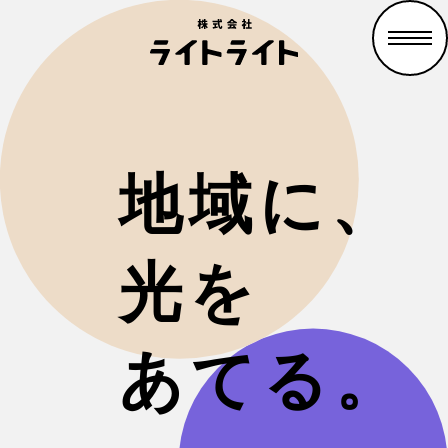
地域に、
光を
あてる。