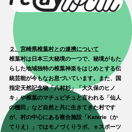
２、宮崎県椎葉村との連携について
椎葉村は日本三大秘境の一つで、秘境がもた
らした地域独特の椎葉神楽をはじめとする伝
統芸能が今もなお息づいています。また、国
指定天然記念物「八村杉」「大久保のヒノ
キ」や椎葉のマチュピチュと言われる「仙人
の棚田」など自然と共に生きてきた村です
が、村の中心にある複合施設「Katerie（か
てりえ）」ではモノづくりラボ、ｅスポーツ