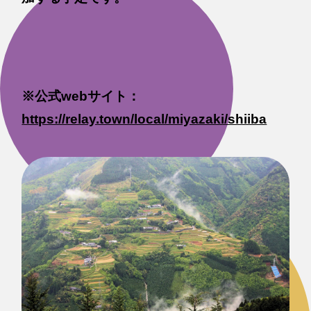
※公式webサイト：
https://relay.town/local/miyazaki/shiiba