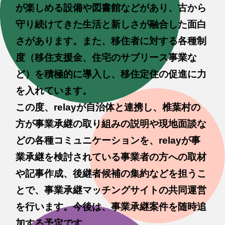
が楽しめる設備や図書館などがあり、古から
守り続けてきた生活と新しさが融合した面白
さがあります。また、移住者に対する各種制
度（移住支援金、住宅のサブリース事業な
ど）を積極的に導入し、移住定住の促進に力
を入れています。
この度、relayが自治体と連携し、椎葉村の
方が事業承継の取り組みの説明や現地面談な
どの各種コミュニケーションを、relayが事
業承継を検討されている事業者の方への取材
や記事作成、後継者候補の集約などを担うこ
とで、事業承継マッチングサイトの共同運営
を行います。今後は、事業承継案件を随時追
加する予定です。