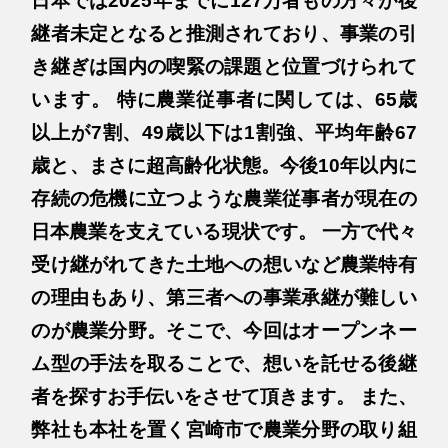
日本では2025年までに127万者もの方々が後
継者未定となると推測されており、事業の引
き継ぎは国内の喫緊の課題と位置づけられて
います。 特に農業従事者に関しては、65歳
以上が7割、49歳以下は1割強、平均年齢67
歳と、まさに超高齢化状態。今後10年以内に
存続の危機に立つような農業従事者が現在の
日本農業を支えている現状です。 一方で代々
受け継がれてきた土地への想いなど農業特有
の理由もあり、第三者への事業承継が難しい
のが農業分野。そこで、今回はオープンネー
ム型の手法を取ることで、想いを託せる後継
者を探すお手伝いをさせて頂きます。 また、
弊社も本社を置く宮崎市で農業分野の取り組