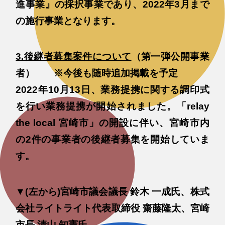
進事業』の採択事業であり、2022年3月まで
の施行事業となります。
3.後継者募集案件について
（第一弾公開事業
者） ※今後も随時追加掲載を予定
2022年10月13日、業務提携に関する調印式
を行い業務提携が開始されました。「relay
the local 宮崎市」の開設に伴い、宮崎市内
の2件の事業者の後継者募集を開始していま
す。
▼(左から)宮崎市議会議長 鈴木 一成氏、株式
会社ライトライト代表取締役 齋藤隆太、宮崎
市長 清山 知憲氏