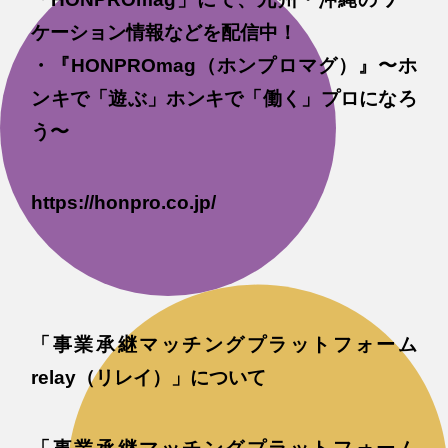
ケーション情報などを配信中！
・『HONPROmag（ホンプロマグ）』〜ホ
ンキで「遊ぶ」ホンキで「働く」プロになろ
う〜
https://honpro.co.jp/
「事業承継マッチングプラットフォーム
relay（リレイ）」について