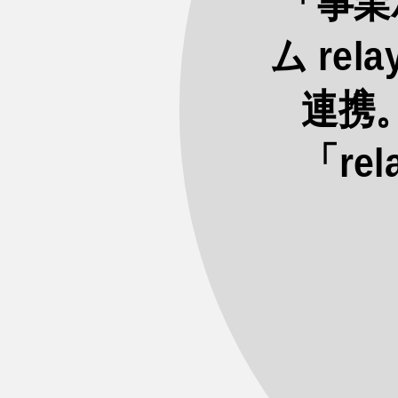
「事業
ム re
連携
「rel