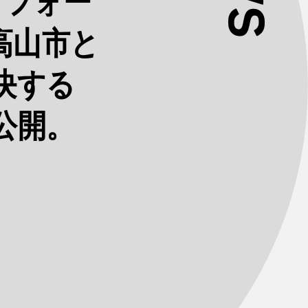
トフォー
県高山市と
決する
」を公開。