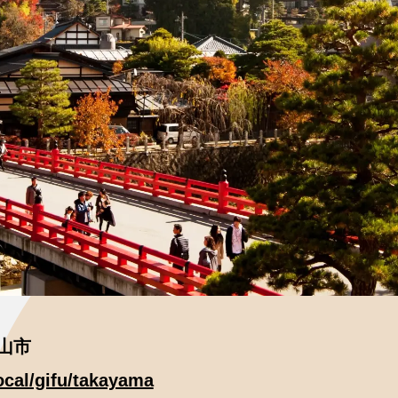
 高山市
local/gifu/takayama