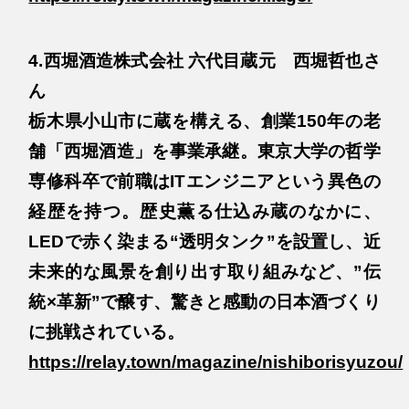
4.西堀酒造株式会社 六代目蔵元 西堀哲也さ
ん
栃木県小山市に蔵を構える、創業150年の老
舗「西堀酒造」を事業承継。東京大学の哲学
専修科卒で前職はITエンジニアという異色の
経歴を持つ。歴史薫る仕込み蔵のなかに、
LEDで赤く染まる“透明タンク”を設置し、近
未来的な風景を創り出す取り組みなど、”伝
統×革新”で醸す、驚きと感動の日本酒づくり
に挑戦されている。
https://relay.town/magazine/nishiborisyuzou/