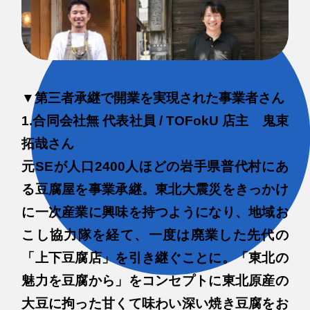
▼第三者承継で開業を実現された事業者さん
1.合同会社無 代表社員 / TOFokU 店主 鬼束
拓哉さん
元SEが人口2400人ほどの岩手県普代村にあ
る豆腐屋を事業承継。東北大震災をきっかけ
に一次産業に興味を持つようになり、地域お
こし協力隊を経て、一度は廃業した先代の
「上下豆腐店」を引き継ぐことに。「東北の
魅力を豆腐から」をコンセプトに東北原産の
大豆に拘った甘くて味わい深い焼き豆腐をお