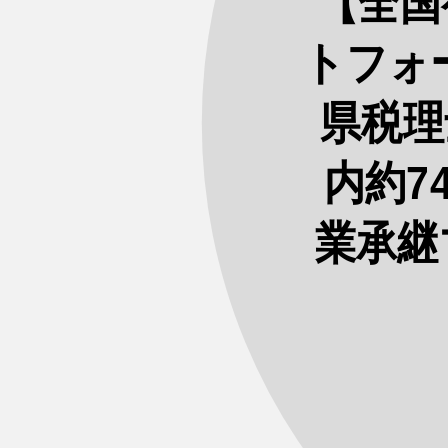
【全国
トフォー
県税理
内約7
業承継