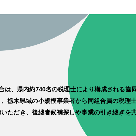
合は、県内約740名の税理士により構成される協
により、栃木県域の小規模事業者から同組合員の税理
に連携いただき、後継者候補探しや事業の引き継ぎを