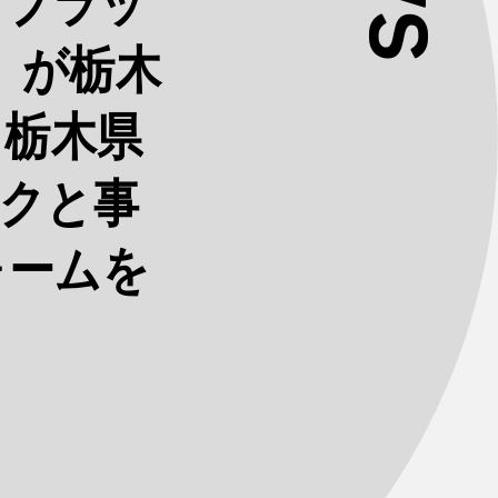
グプラッ
）」が栃木
。栃木県
ークと事
ォームを