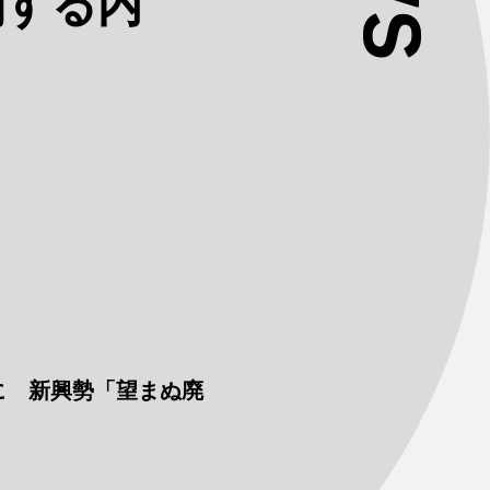
関する内
に 新興勢「望まぬ廃