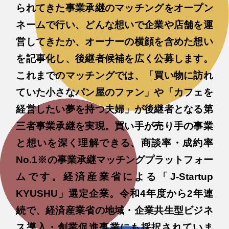
られてきた事業承継のマッチングをオープン
ネームで行い、どんな想いで企業や店舗を運
営してきたか、オーナーの横顔を含めた想い
を記事化し、後継者候補を広く公募します。
これまでのマッチングでは、「買い物に訪れ
ていた小さなパン屋のファン」や「カフェを
経営したい夢を持つ夫婦」が後継者となる第
三者事業承継を実現。買い手が売り手の事業
と想いを深く理解できる、商談率・成約率
No.1※の事業承継マッチングプラットフォー
ムです。経済産業省による「J-Startup
KYUSHU」選定企業。令和4年度から2年連
続で、経済産業省の地域・企業共生型ビジネ
ス導入・創業促進事業にも採択されていま