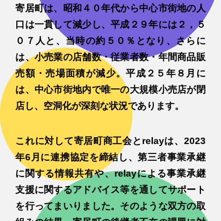
寄居町は、昭和４０年代から中心市街地の人
口は一貫して減少し、平成２９年には２，５
０７人と、当時の約５０％となり、さらに
は、小売業の店舗数・従業者数・年間商品販
売額・売場面積が減少。平成２５年８月に
は、中心市街地内で唯一の大規模小売店が閉
店し、空洞化が深刻な状況であります。
これに対して寄居町商工会とrelayは、2023
年6月に連携協定を締結し、第三者事業承継
に関する情報共有や、relayによる事業承継
支援に関するアドバイス等を通してサポート
を行ってまいりました。そのような双方の取