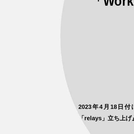
「Wor
2023年4月18
「relays」立ち