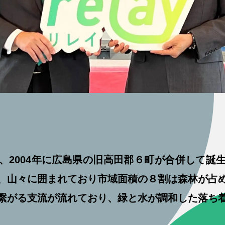
、2004年に広島県の旧高田郡６町が合併して誕
、山々に囲まれており市域面積の８割は森林が占
繋がる支流が流れており、緑と水が調和した落ち