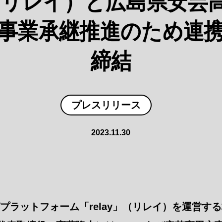
ay（リレイ）と広島県安芸
事業承継推進のため連
締結
プレスリリース
2023.11.30
プラットフォーム「relay」（リレイ）を運営す