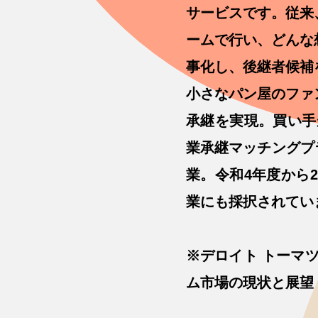
サービスです。従来
ームで行い、どんな
事化し、後継者候補
小さなパン屋のファ
承継を実現。買い手
業承継マッチングプラ
業。令和4年度から
業にも採択されてい
※デロイト トーマ
ム市場の現状と展望【20