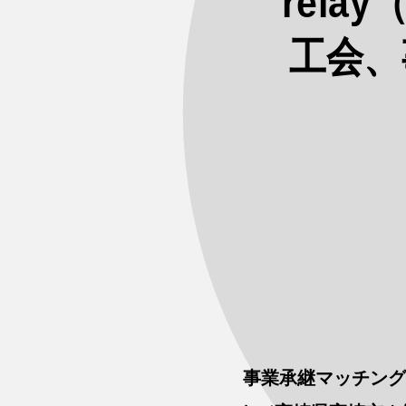
rel
工会、
事業承継マッチング