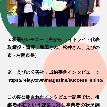
▲承継セレモニー（左から ライトライト代表
取締役・齋藤、和田さん、松井さん、えびの
市・村岡市長）
※「えびの公善社」成約事例インタビュー：
https://relay.town/magazine/success_ebino/
この度公開されたインタビュー記事では、後
継者不在という課題に対し事業者の状況調