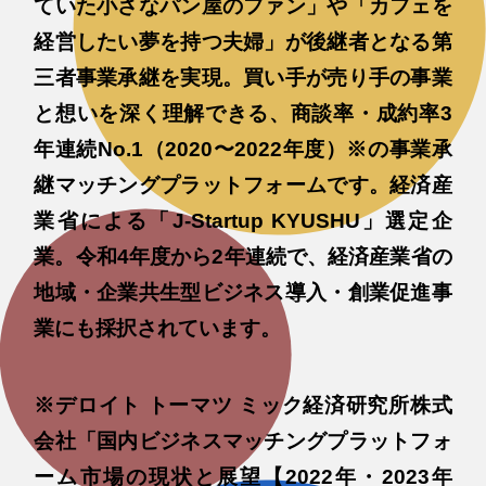
ていた小さなパン屋のファン」や「カフェを
経営したい夢を持つ夫婦」が後継者となる第
三者事業承継を実現。買い手が売り手の事業
と想いを深く理解できる、商談率・成約率3
年連続No.1（2020〜2022年度）※の事業承
継マッチングプラットフォームです。経済産
業省による「J-Startup KYUSHU」選定企
業。令和4年度から2年連続で、経済産業省の
地域・企業共生型ビジネス導入・創業促進事
業にも採択されています。
※デロイト トーマツ ミック経済研究所株式
会社「国内ビジネスマッチングプラットフォ
ーム市場の現状と展望【2022年・2023年