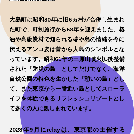
大島町は昭和30年に旧6ヵ村が合併し生まれ
た町で、町制施行から68年を迎えました。椿
油や高級炭材で知られる椿や島の情緒を今に
伝えるアンコ姿は昔から大島のシンボルとな
っています。昭和61年の三原山噴火以後整備
された「防災の島」としてだけでなく、海洋
自然公園の特色を生かした「憩いの島」とし
て、また東京から一番近い島としてスローラ
イフを体験できるリフレッシュリゾートとし
て多くの人に親しまれています。
2023年9月にrelayは、東京都の主催する