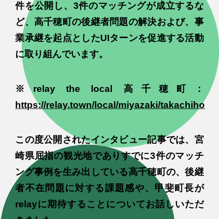
件を公開し、3件のマッチングが成立するな
ど、高千穂町の後継者問題の解決および、事
業承継を起点としたUIターンを促進する活動
に取り組んでいます。
※relay the local 高千穂町：
https://relay.town/local/miyazaki/takachiho
この度公開されたインタビュー記事では、宮
崎県屈指の観光地でありすでに3件のマッチ
ング事例を生み出している高千穂町の、後継
者不在問題に対する課題感や、甲斐町長が
relayに期待することについてお話しいただ