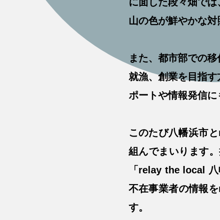
に面した段々畑では、
山の色が鮮やかな対
また、都市部での移
就漁、創業を目指す
ポートや情報発信に
このたび八幡浜市と
組んでまいります。
「relay the 
不在事業者の情報をre
す。