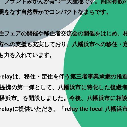
ブランドみかんが育つ一大産地です。四国有
照をなす自然豊かでコンパクトなまちです。
住フェアの開催や移住者交流会の開催をはじめ、
方への支援も充実しており、八幡浜市への移住・
も力を入れています。
relayは、移住・定住を伴う第三者事業承継の推
提携の第一弾として、八幡浜市に特化した後継
local 八幡浜市」を開設しました。今後、八幡浜市
layに提供いただき、「relay the local 八