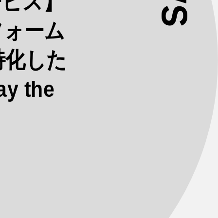
ービス】
フォーム
特化した
 the