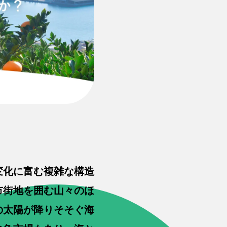
変化に富む複雑な構造
市街地を囲む山々のほ
太陽が降りそそぐ海