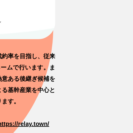
成約率を目指し、従来
ネームで行います。ま
熱意ある後継ぎ候補を
よる基幹産業を中心と
ります。
https://relay.town/