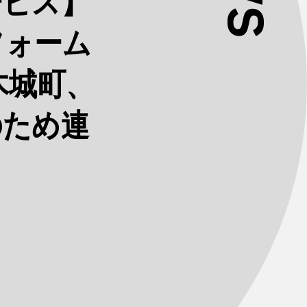
ービス】
フォーム
木城町、
のため連