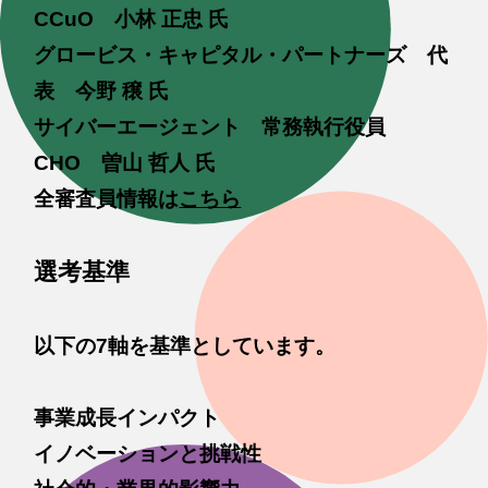
CCuO 小林 正忠 氏
グロービス・キャピタル・パートナーズ 代
表 今野 穣 氏
サイバーエージェント 常務執行役員
CHO 曽山 哲人 氏
全審査員情報は
こちら
選考基準
以下の7軸を基準としています。
事業成長インパクト
イノベーションと挑戦性