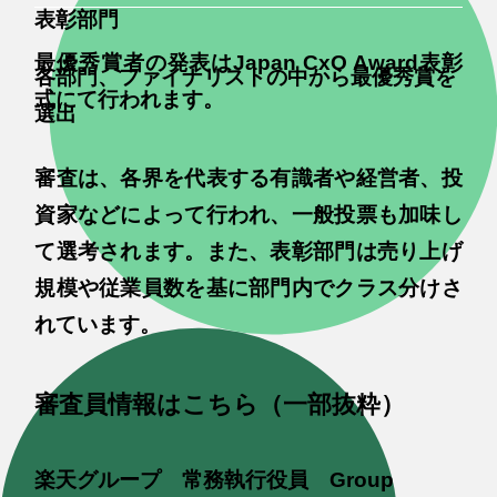
表彰部門
最優秀賞者の発表はJapan CxO Award表彰
各部門、ファイナリストの中から最優秀賞を
式にて行われます。
選出
審査は、各界を代表する有識者や経営者、投
資家などによって行われ、一般投票も加味し
て選考されます。また、表彰部門は売り上げ
規模や従業員数を基に部門内でクラス分けさ
れています。
審査員情報はこちら（一部抜粋）
楽天グループ 常務執行役員 Group