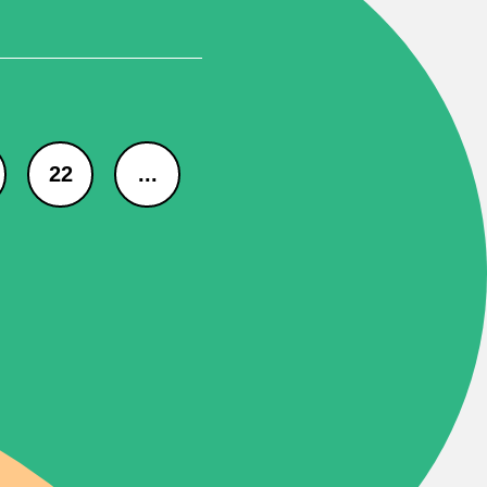
22
...