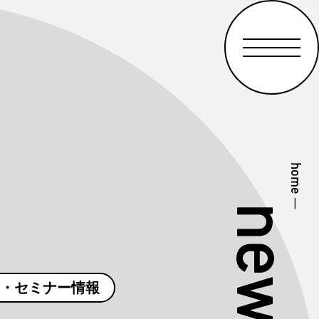
home
—
news
・セミナー情報