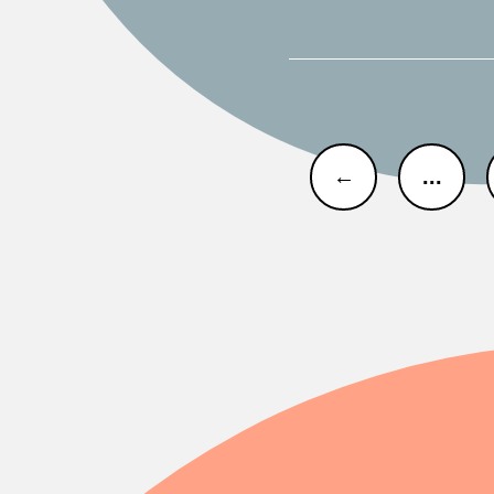
←
...