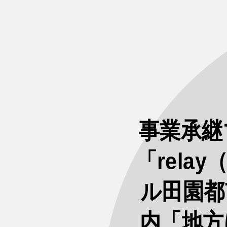
事業承継
「rel
ル田園都
内「地方