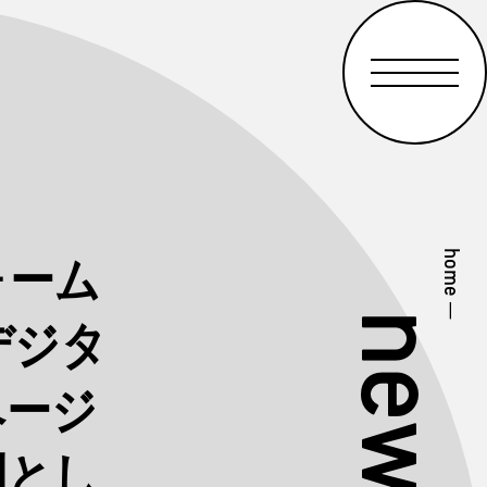
home
ォーム
—
news
デジタ
ページ
例とし