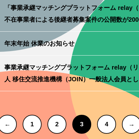
「事業承継マッチングプラットフォーム relay
不在事業者による後継者募集案件の公開数が20
年末年始 休業のお知らせ
事業承継マッチングプラットフォーム relay（
人 移住交流推進機構（JOIN）一般法人会員と
←
1
2
3
4
→