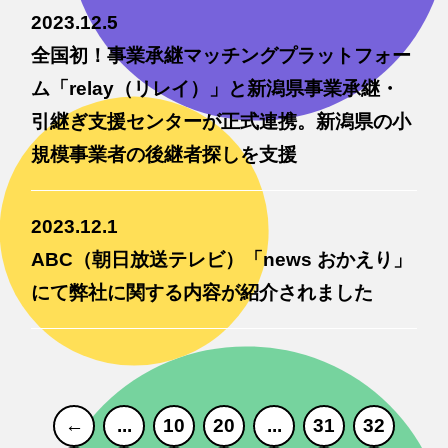
2023.12.5
全国初！事業承継マッチングプラットフォー
ム「relay（リレイ）」と新潟県事業承継・
引継ぎ支援センターが正式連携。新潟県の小
規模事業者の後継者探しを支援
2023.12.1
ABC（朝日放送テレビ）「news おかえり」
にて弊社に関する内容が紹介されました
←
...
10
20
...
31
32