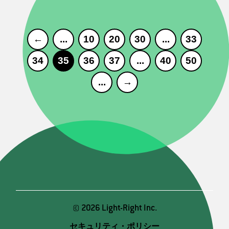
←
...
10
20
30
...
33
34
35
36
37
...
40
50
...
→
© 2026 Light-Right Inc.
セキュリティ・ポリシー